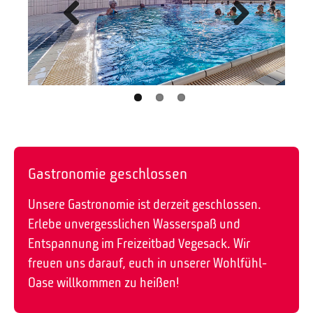
Zurück
Weiter
Gastronomie geschlossen
Unsere Gastronomie ist derzeit geschlossen.
Erlebe unvergesslichen Wasserspaß und
Entspannung im Freizeitbad Vegesack. Wir
freuen uns darauf, euch in unserer Wohlfühl-
Oase willkommen zu heißen!