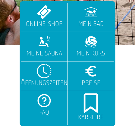
ONLINE-SHOP
MEIN BAD
MEINE SAUNA
MEIN KURS
ÖFFNUNGSZEITEN
PREISE
FAQ
KARRIERE