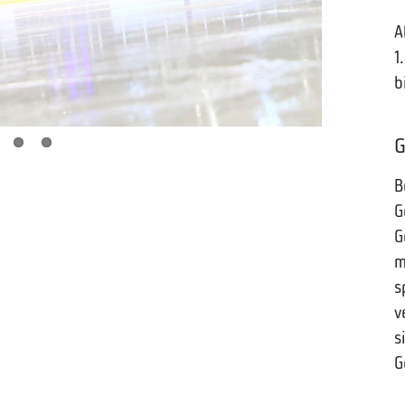
A
1
b
G
B
G
G
m
s
v
s
G