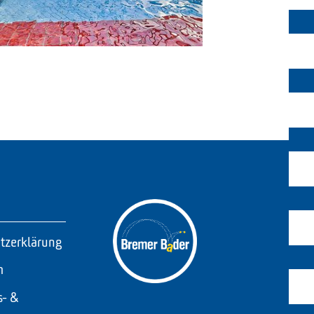
tzerklärung
m
s- &