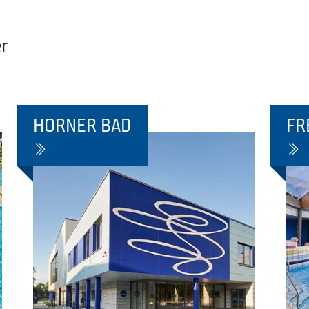
r
HORNER BAD
FR