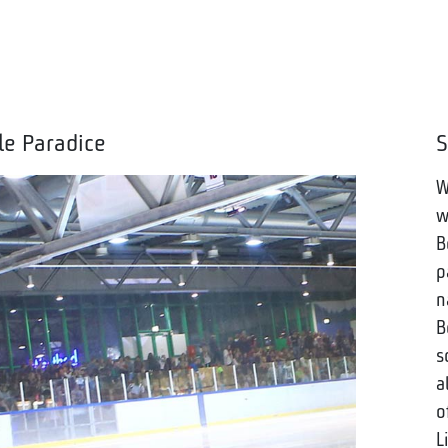
le Paradice
S
W
w
B
p
n
B
s
a
o
L