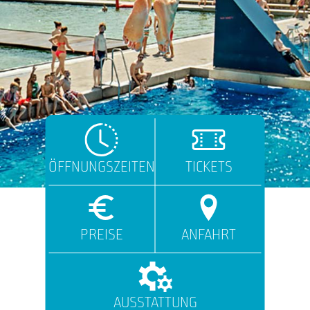
ÖFFNUNGSZEITEN
TICKETS
PREISE
ANFAHRT
AUSSTATTUNG