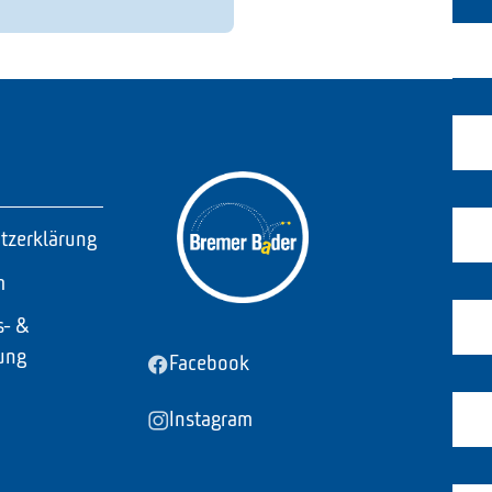
tzerklärung
m
s- &
ung
Facebook
Instagram