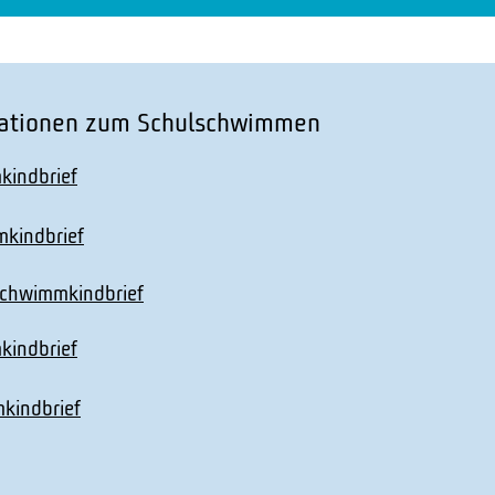
rmationen zum Schulschwimmen
indbrief
kindbrief
chwimmkindbrief
indbrief
kindbrief